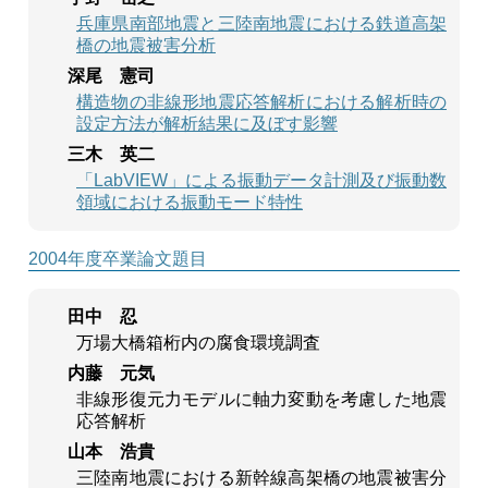
兵庫県南部地震と三陸南地震における鉄道高架
橋の地震被害分析
深尾 憲司
構造物の非線形地震応答解析における解析時の
設定方法が解析結果に及ぼす影響
三木 英二
「LabVIEW」による振動データ計測及び振動数
領域における振動モード特性
2004年度卒業論文題目
田中 忍
万場大橋箱桁内の腐食環境調査
内藤 元気
非線形復元力モデルに軸力変動を考慮した地震
応答解析
山本 浩貴
三陸南地震における新幹線高架橋の地震被害分