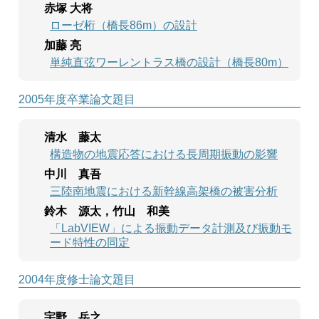
赤塚 大将
ローゼ桁（橋長86m）の設計
加藤 亮
単純直弦ワーレントラス橋の設計（橋長80m）
2005年度卒業論文題目
清水 藤太
構造物の地震応答における長周期振動の影響
中川 真吾
三陸南地震における新幹線高架橋の被害分析
鈴木 源太，竹山 和美
「LabVIEW」による振動データ計測及び振動モ
ード特性の同定
2004年度修士論文題目
宇野 岳之