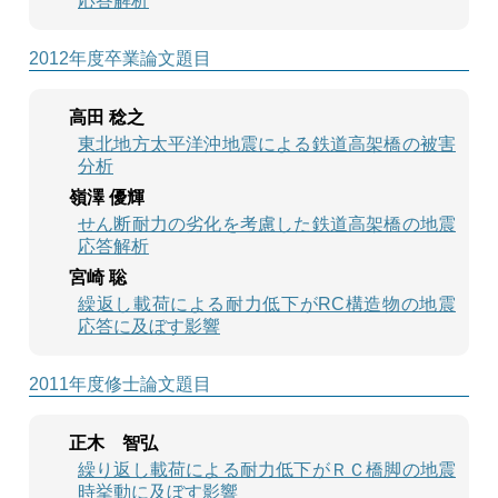
応答解析
2012年度卒業論文題目
高田 稔之
東北地方太平洋沖地震による鉄道高架橋の被害
分析
嶺澤 優輝
せん断耐力の劣化を考慮した鉄道高架橋の地震
応答解析
宮崎 聡
繰返し載荷による耐力低下がRC構造物の地震
応答に及ぼす影響
2011年度修士論文題目
正木 智弘
繰り返し載荷による耐力低下がＲＣ橋脚の地震
時挙動に及ぼす影響