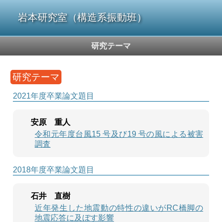
岩本研究室（構造系振動班）
研究テーマ
研究テーマ
2021年度卒業論文題目
安原 重人
令和元年度台風15 号及び19 号の風による被害
調査
2018年度卒業論文題目
石井 直樹
近年発生した地震動の特性の違いがRC橋脚の
地震応答に及ぼす影響