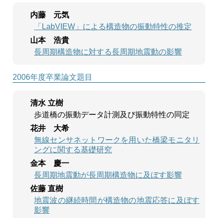
内藤 元気
「LabVIEW」による構造物の振動特性の推定
山本 浩貴
長周期構造物に対する長周期地震動の影響
2006年度卒業論文題目
清水 立樹
歩道橋の振動データ計測及び振動特性の同定
花井 大希
無線センサネットワークを用いた橋梁モニタリ
ングに関する基礎研究
金本 慶一
長周期地震動が長周期構造物に及ぼす影響
佐藤 直樹
地震波の継続時間が構造物の地震応答に及ぼす
影響