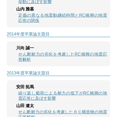
挙動に及ぼす影響
山内 雅基
定義の異なる地震動継続時間とRC橋脚の地震
応答の関係
2014年度卒業論文題目
川向 誠一
せん断耐力の劣化を考慮したRC橋脚の地震応
答解析
2013年度卒業論文題目
安田 拓馬
繰り返し載荷による耐力の低下がRC橋脚の地
震応答に及ぼす影響
山田 遼太
せん断耐力の劣化を考慮したＲＣ構造物の地震