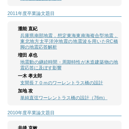
2011年度卒業論文題目
瀧能 直紀
兵庫県南部地震，想定東海東南海複合型地震，
東北地方太平洋沖地震の地震波を用いたRC橋
脚の地震応答解析
増田 卓也
地震動の継続時間・周期特性が木造建築物の地
震応答に及ぼす影響
一木 孝太郎
支間長７０ｍのワーレントラス橋の設計
加地 攻
単純直弦ワーレントラス橋の設計（76m）
2010年度卒業論文題目
井後 克敏