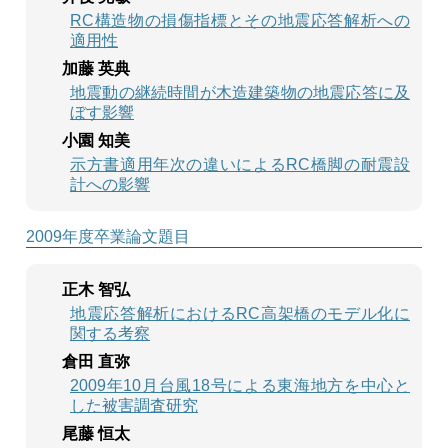
RC構造物の損傷指標とその地震応答解析への
適用性
加藤 英典
地震動の継続時間が木造建築物の地震応答に及
ぼす影響
小園 知美
示方書適用年次の違いによるRC橋脚の耐震設
計への影響
2009年度卒業論文題目
正木 智弘
地震応答解析におけるRC高架橋のモデル化に
関する考察
倉田 直弥
2009年10月台風18号による東海地方を中心と
した被害調査研究
尾藤 恒太