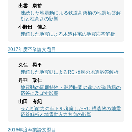
出雲 康裕
連続した地震動による鉄道高架橋の地震応答解
析と柱高さの影響
小野田 佳之
連続した地震による木造住宅の地震応答解析
2017年度卒業論文題目
久住 晃平
連続した地震動によるRC 橋脚の地震応答解析
丹羽 政仁
地震動の周期特性・継続時間の違いが道路橋の
応答に及ぼす影響
山田 有紀
せん断耐力の低下を考慮したRC 構造物の地震
応答解析と地震動入力方向の影響
2016年度卒業論文題目