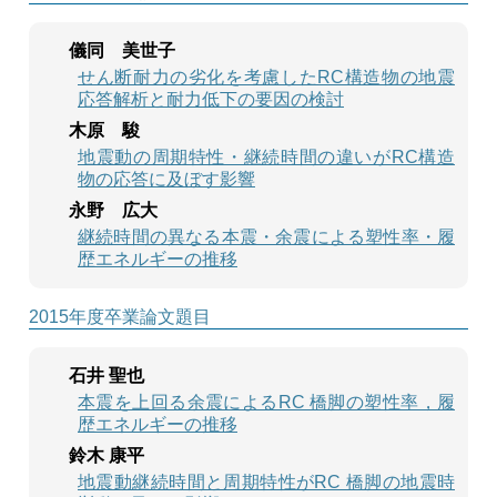
儀同 美世子
せん断耐力の劣化を考慮したRC構造物の地震
応答解析と耐力低下の要因の検討
木原 駿
地震動の周期特性・継続時間の違いがRC構造
物の応答に及ぼす影響
永野 広大
継続時間の異なる本震・余震による塑性率・履
歴エネルギーの推移
2015年度卒業論文題目
石井 聖也
本震を上回る余震によるRC 橋脚の塑性率，履
歴エネルギーの推移
鈴木 康平
地震動継続時間と周期特性がRC 橋脚の地震時